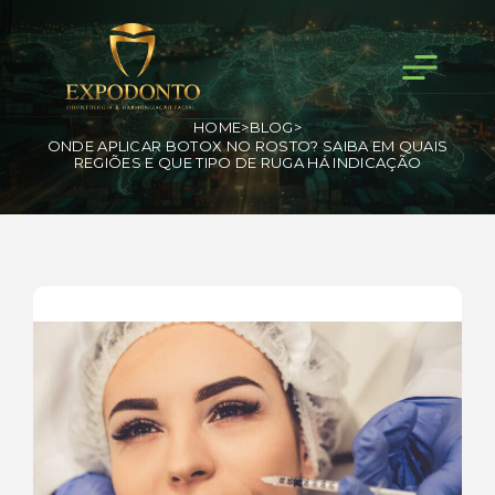
HOME
>
BLOG
>
ONDE APLICAR BOTOX NO ROSTO? SAIBA EM QUAIS
REGIÕES E QUE TIPO DE RUGA HÁ INDICAÇÃO