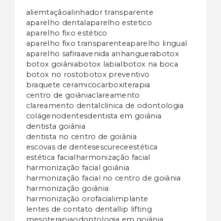
aliemtação
alinhador transparente
aparelho dental
aparelho estetico
aparelho fixo estético
aparelho fixo transparente
aparelho lingual
aparelho safira
avenida anhanguera
botox
botox goiânia
botox labial
botox na boca
botox no rosto
botox preventivo
braquete ceramico
carboxiterapia
centro de goiânia
clareamento
clareamento dental
clinica de odontologia
colágeno
dentes
dentista em goiânia
dentista goiânia
dentista no centro de goiânia
escovas de dentes
escurece
estética
estética facial
harmonização facial
harmonização facial goiânia
harmonização facial no centro de goiânia
harmonização goiânia
harmonização orofacial
implante
lentes de contato dental
lip lifting
mesoterapia
odontologia em goiânia