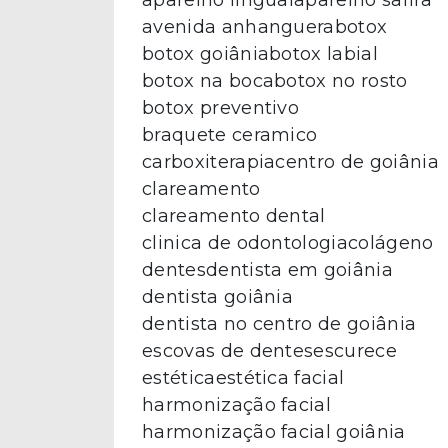
aparelho lingual
aparelho safira
avenida anhanguera
botox
botox goiânia
botox labial
botox na boca
botox no rosto
botox preventivo
braquete ceramico
carboxiterapia
centro de goiânia
clareamento
clareamento dental
clinica de odontologia
colágeno
dentes
dentista em goiânia
dentista goiânia
dentista no centro de goiânia
escovas de dentes
escurece
estética
estética facial
harmonização facial
harmonização facial goiânia