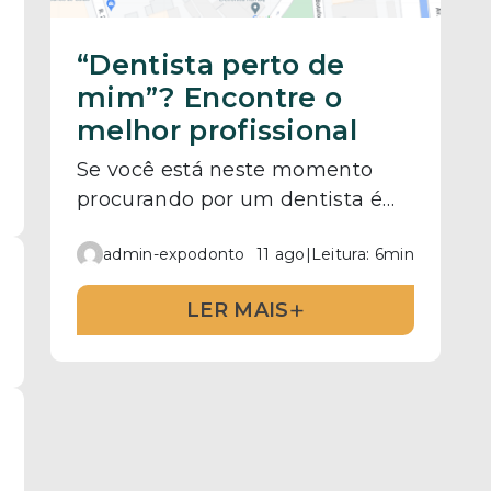
“Dentista perto de
mim”? Encontre o
melhor profissional
Se você está neste momento
procurando por um dentista é
provável que tenha feito
admin-expodonto
11 ago
|
Leitura: 6min
algumas buscas na internet.
Pode ser também que tenha
+
LER MAIS
pesquisado por “dentista perto
de mim”. Neste texto, vamos
falar sobre as vantagens de
encontrar um profissional bom e
que esteja próximo de você.