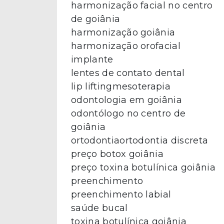
harmonização facial no centro
de goiânia
harmonização goiânia
harmonização orofacial
implante
lentes de contato dental
lip lifting
mesoterapia
odontologia em goiânia
odontólogo no centro de
goiânia
ortodontia
ortodontia discreta
preço botox goiânia
preço toxina botulínica goiânia
preenchimento
preenchimento labial
saúde bucal
toxina botulínica goiânia