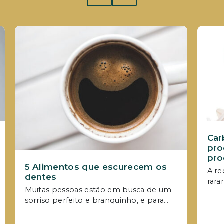
Car
pro
pro
5 Alimentos que escurecem os
e r
A re
dentes
rara
Muitas pessoas estão em busca de um
alg
sorriso perfeito e branquinho, e para
car
isso acabam recorrendo a inúmeros
por 
procedimentos, inclusive o próprio