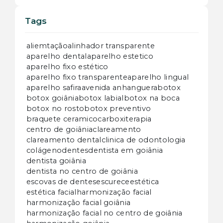
Tags
aliemtação
alinhador transparente
aparelho dental
aparelho estetico
aparelho fixo estético
aparelho fixo transparente
aparelho lingual
aparelho safira
avenida anhanguera
botox
botox goiânia
botox labial
botox na boca
botox no rosto
botox preventivo
braquete ceramico
carboxiterapia
centro de goiânia
clareamento
clareamento dental
clinica de odontologia
colágeno
dentes
dentista em goiânia
dentista goiânia
dentista no centro de goiânia
escovas de dentes
escurece
estética
estética facial
harmonização facial
harmonização facial goiânia
harmonização facial no centro de goiânia