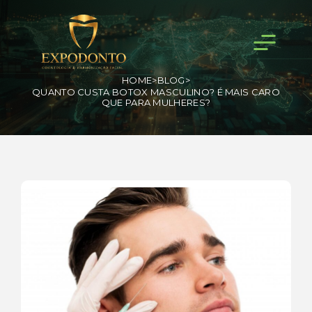
HOME
>
BLOG
>
QUANTO CUSTA BOTOX MASCULINO? É MAIS CARO
QUE PARA MULHERES?