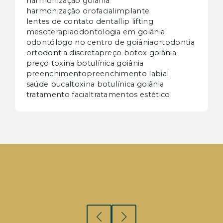
harmonização goiânia
harmonização orofacial
implante
lentes de contato dental
lip lifting
mesoterapia
odontologia em goiânia
odontólogo no centro de goiânia
ortodontia
ortodontia discreta
preço botox goiânia
preço toxina botulínica goiânia
preenchimento
preenchimento labial
saúde bucal
toxina botulínica goiânia
tratamento facial
tratamentos estético