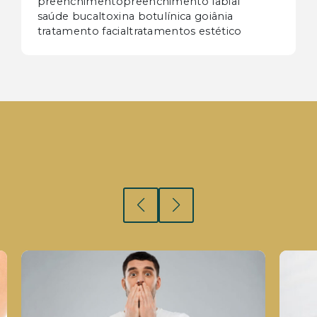
preenchimento
preenchimento labial
saúde bucal
toxina botulínica goiânia
tratamento facial
tratamentos estético