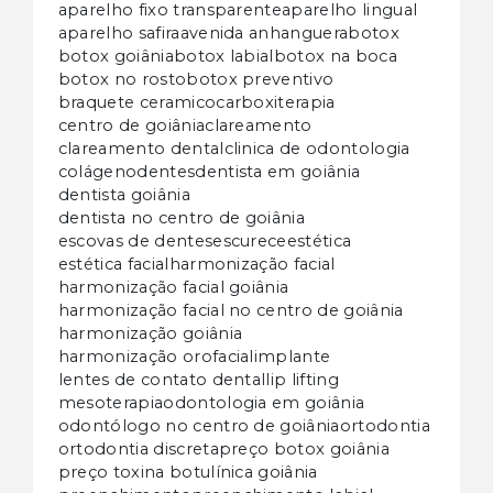
aparelho fixo transparente
aparelho lingual
aparelho safira
avenida anhanguera
botox
botox goiânia
botox labial
botox na boca
botox no rosto
botox preventivo
braquete ceramico
carboxiterapia
centro de goiânia
clareamento
clareamento dental
clinica de odontologia
colágeno
dentes
dentista em goiânia
dentista goiânia
dentista no centro de goiânia
escovas de dentes
escurece
estética
estética facial
harmonização facial
harmonização facial goiânia
harmonização facial no centro de goiânia
harmonização goiânia
harmonização orofacial
implante
lentes de contato dental
lip lifting
mesoterapia
odontologia em goiânia
odontólogo no centro de goiânia
ortodontia
ortodontia discreta
preço botox goiânia
preço toxina botulínica goiânia