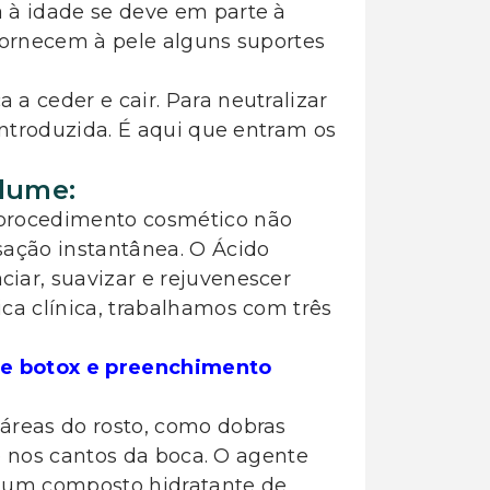
 à idade se deve em parte à
fornecem à pele alguns suportes
a ceder e cair. Para neutralizar
introduzida. É aqui que entram os
lume:
 procedimento cosmético não
sação instantânea. O Ácido
iar, suavizar e rejuvenescer
ca clínica, trabalhamos com três
re botox e preenchimento
áreas do rosto, como dobras
 e nos cantos da boca. O agente
o, um composto hidratante de