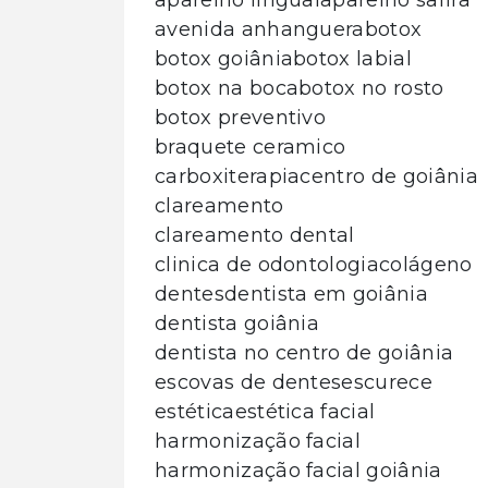
aparelho lingual
aparelho safira
avenida anhanguera
botox
botox goiânia
botox labial
botox na boca
botox no rosto
botox preventivo
braquete ceramico
carboxiterapia
centro de goiânia
clareamento
clareamento dental
clinica de odontologia
colágeno
dentes
dentista em goiânia
dentista goiânia
dentista no centro de goiânia
escovas de dentes
escurece
estética
estética facial
harmonização facial
harmonização facial goiânia