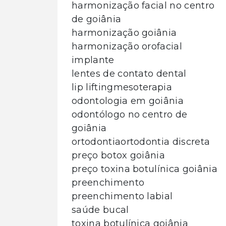
harmonização facial no centro
de goiânia
harmonização goiânia
harmonização orofacial
implante
lentes de contato dental
lip lifting
mesoterapia
odontologia em goiânia
odontólogo no centro de
goiânia
ortodontia
ortodontia discreta
preço botox goiânia
preço toxina botulínica goiânia
preenchimento
preenchimento labial
saúde bucal
toxina botulínica goiânia